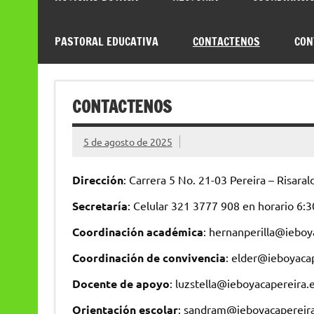
PASTORAL EDUCATIVA
CONTACTENOS
CON
CONTACTENOS
5 de agosto de 2025
Dirección
: Carrera 5 No. 21-03 Pereira – Risara
Secretaría
: Celular 321 3777 908 en horario 6:3
Coordinación académica
: hernanperilla@ieboy
Coordinación de convivencia
: elder@ieboyaca
Docente de apoyo
: luzstella@ieboyacapereira.
Orientación escolar
: sandram@ieboyacapereira